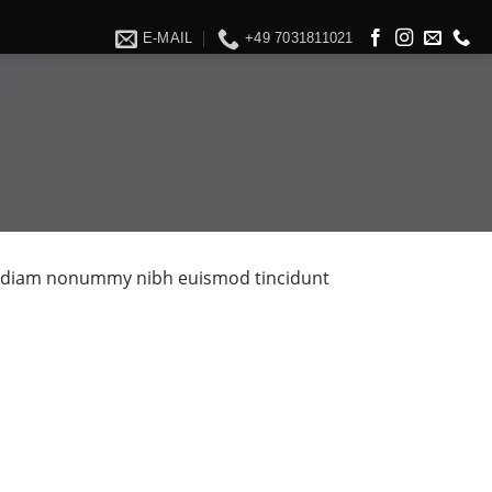
E-MAIL
+49 7031811021
sed diam nonummy nibh euismod tincidunt