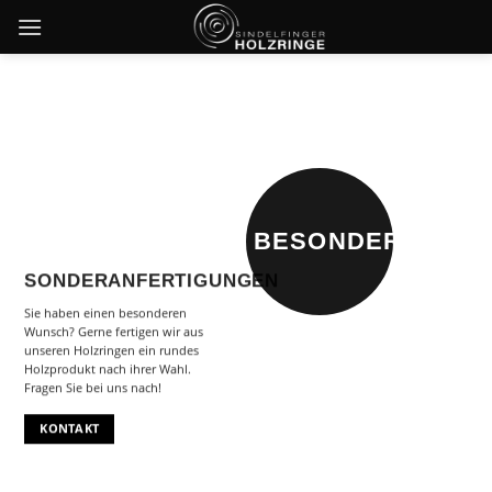
Skip
to
content
BESONDERES
SONDERANFERTIGUNGEN
Sie haben einen besonderen
Wunsch? Gerne fertigen wir aus
unseren Holzringen ein rundes
Holzprodukt nach ihrer Wahl.
Fragen Sie bei uns nach!
KONTAKT