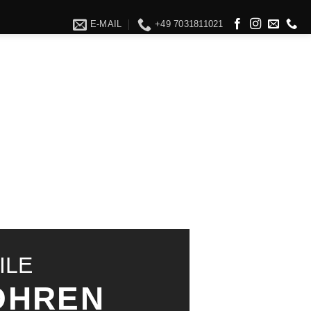
E-MAIL
+49 7031811021
ILE
ÖHREN