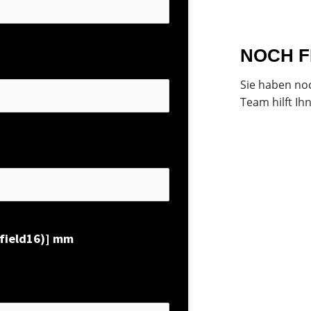
NOCH 
Sie haben noc
Team hilft Ih
*field16)] mm