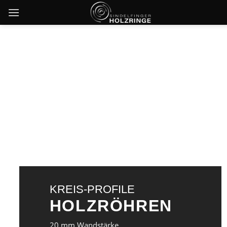
Skip
to
content
KREIS-PROFILE
HOLZRÖHREN
20 mm Wandstärke