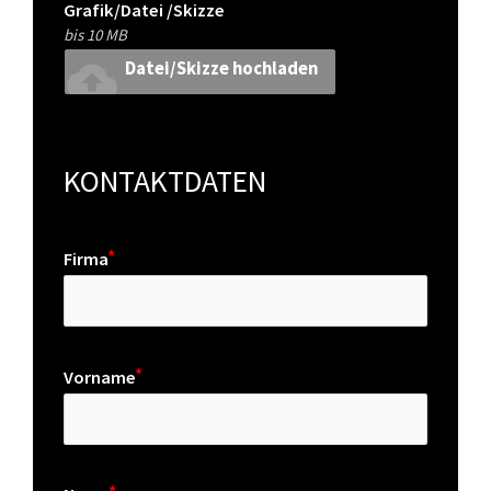
Grafik/Datei /Skizze
bis 10 MB
cloud_upload
Datei/Skizze hochladen
KONTAKTDATEN
Firma
Vorname