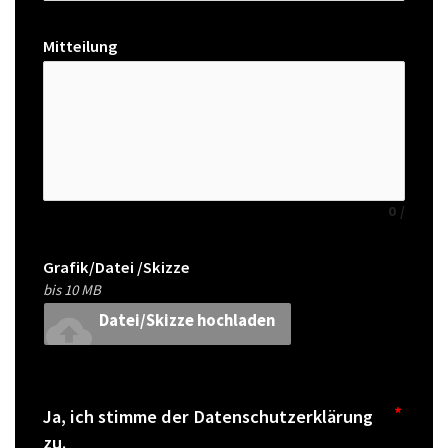
Mitteilung
0
/
Grafik/Datei /Skizze
bis 10 MB
cloud_upload
Datei/Skizze hochladen
Ja, ich stimme der Datenschutzerklärung
zu.