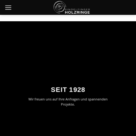
Skip
to
content
SEIT 1928
Wir freuen uns auf Ihre Anfragen und spannenden
Projekte.