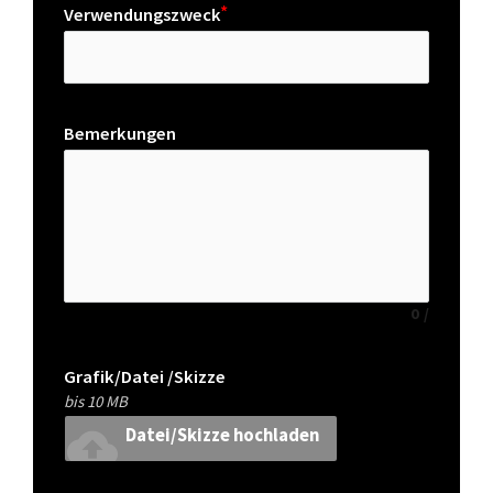
Verwendungszweck
Bemerkungen
0
/
Grafik/Datei /Skizze
bis 10 MB
cloud_upload
Datei/Skizze hochladen