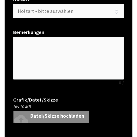
Bemerkungen
0
/
Grafik/Datei /Skizze
bis 10 MB
cloud_upload
Datei/Skizze hochladen